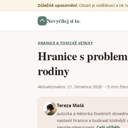
Důležité upozornění:
Obsah je vzdělávací a ne na
Nevyčítej si to
.
HRANICE A TOXICKÉ VZTAHY
Hranice s problem
rodiny
Aktualizováno: 21. července 2026 · ~5 min čten
Tereza Malá
autorka a lektorka životních dovedn
nastavit hranice a budovat klidnější
people-pleasingem.
Celý příběh