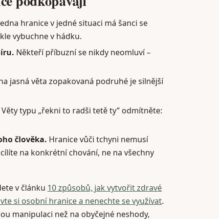
ice podkopávají
edna hranice v jedné situaci má šanci se
ykle vybuchne v hádku.
íru.
Někteří příbuzní se nikdy neomluví –
na jasná věta zopakovaná podruhé je silnější
Věty typu „řekni to radši tetě ty” odmítněte:
oho člověka.
Hranice vůči tchyni nemusí
cílíte na konkrétní chování, ne na všechny
dete v článku
10 způsobů, jak vytvořit zdravé
vte si osobní hranice a nenechte se využívat
.
nou manipulaci než na obyčejné neshody,