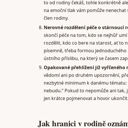
to od rodiny čekáš, tohle konkrétně a
na emoční tlak vám pomůže nenechat se
člen rodiny.
Nerovné rozdělení péče o stárnoucí r
skončí péče na tom, kdo se nejhůř umí
rozdělit, kdo co bere na starost, ať to
písemně, třeba formou jednoduchého r
ústního příslibu, na který se časem z
Opakované přehlížení již vyřčeného 
vědomí ani po druhém upozornění, přes
nezbytné minimum k danému tématu: „T
nebudu.” Pokud to nepomůže ani tak, 
jen krátce pojmenovat a hovor ukončit
Jak hranici v rodině oznámi