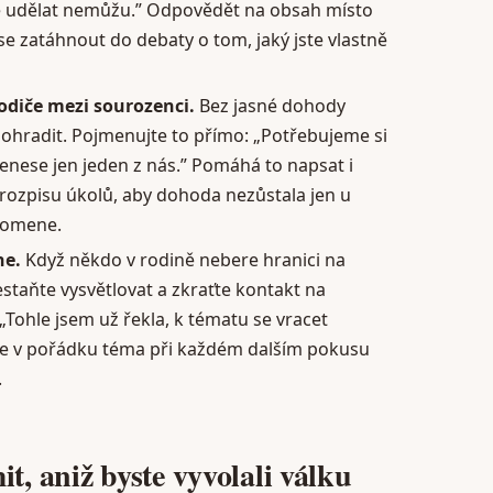
le udělat nemůžu.” Odpovědět na obsah místo
 zatáhnout do debaty o tom, jaký jste vlastně
odiče mezi sourozenci.
Bez jasné dohody
 ohradit. Pojmenujte to přímo: „Potřebujeme si
 nenese jen jeden z nás.” Pomáhá to napsat i
ozpisu úkolů, aby dohoda nezůstala jen u
apomene.
ne.
Když někdo v rodině nebere hranici na
taňte vysvětlovat a zkraťte kontakt na
ohle jsem už řekla, k tématu se vracet
je v pořádku téma při každém dalším pokusu
.
t, aniž byste vyvolali válku