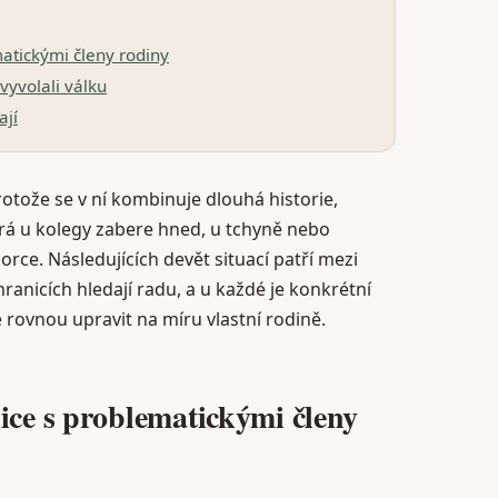
matickými členy rodiny
 vyvolali válku
ají
rotože se v ní kombinuje dlouhá historie,
terá u kolegy zabere hned, u tchyně nebo
ce. Následujících devět situací patří mezi
hranicích hledají radu, a u každé je konkrétní
 rovnou upravit na míru vlastní rodině.
ice s problematickými členy