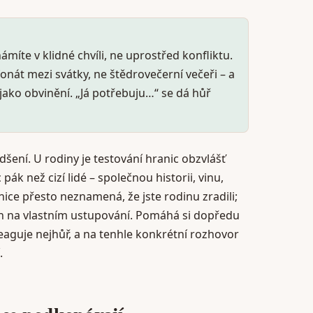
ámíte v klidné chvíli, ne uprostřed konfliktu.
nát mezi svátky, ne štědrovečerní večeři – a
 jako obvinění. „Já potřebuju…“ se dá hůř
dšení. U rodiny je testování hranic obzvlášť
 pák než cizí lidé – společnou historii, vinu,
ice přesto neznamená, že jste rodinu zradili;
en na vlastním ustupování. Pomáhá si dopředu
reaguje nejhůř, a na tenhle konkrétní rozhovor
.