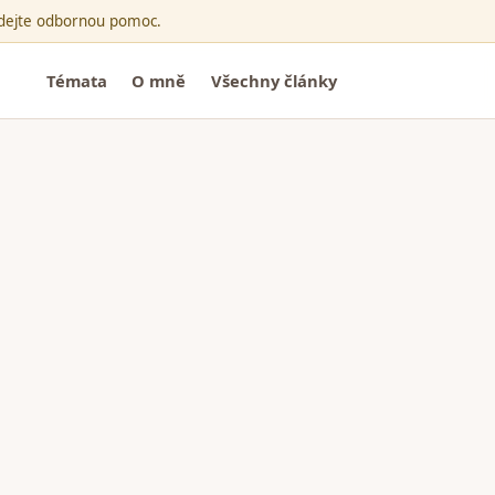
ledejte odbornou pomoc.
Témata
O mně
Všechny články