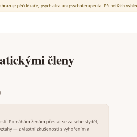
hrazuje péči lékaře, psychiatra ani psychoterapeuta. Při potížích vyh
atickými členy
í
ostí. Pomáhám ženám přestat se za sebe stydět,
 vztahy — z vlastní zkušenosti s vyhořením a