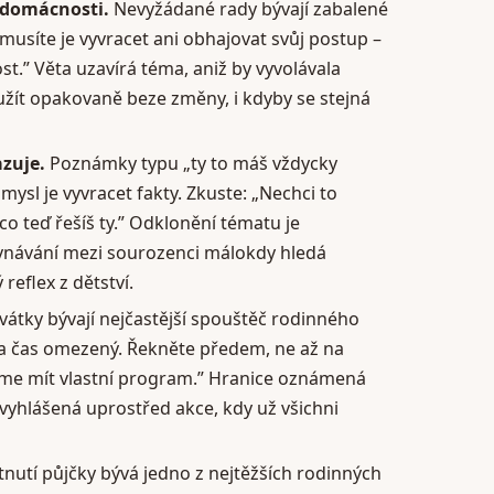
 domácnosti.
Nevyžádané rady bývají zabalené
emusíte je vyvracet ani obhajovat svůj postup –
ost.” Věta uzavírá téma, aniž by vyvolávala
užít opakovaně beze změny, i kdyby se stejná
zuje.
Poznámky typu „ty to máš vždycky
smysl je vyvracet fakty. Zkuste: „Nechci to
o teď řešíš ty.” Odklonění tématu je
ovnávání mezi sourozenci málokdy hledá
reflex z dětství.
vátky bývají nejčastější spouštěč rodinného
 a čas omezený. Řekněte předem, ne až na
eme mít vlastní program.” Hranice oznámená
 vyhlášená uprostřed akce, kdy už všichni
utí půjčky bývá jedno z nejtěžších rodinných