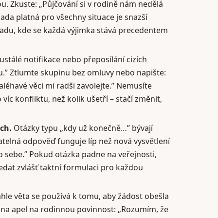
ou. Zkuste: „Půjčování si v rodině nám nedělá
sada platná pro všechny situace je snazší
padu, kde se každá výjimka stává precedentem
stálé notifikace nebo přeposílání cizích
dinu.” Ztlumte skupinu bez omluvy nebo napište:
léhavé věci mi radši zavolejte.” Nemusíte
íc konfliktu, než kolik ušetří – stačí změnit,
ch.
Otázky typu „kdy už konečně…” bývají
telná odpověď funguje líp než nová vysvětlení
 sebe.” Pokud otázka padne na veřejnosti,
edat zvlášť taktní formulaci pro každou
hle věta se používá k tomu, aby žádost obešla
e na apel na rodinnou povinnost: „Rozumím, že