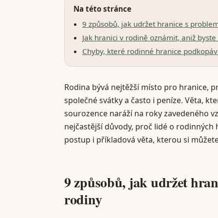
Na této stránce
9 způsobů, jak udržet hranice s proble
Jak hranici v rodině oznámit, aniž byste
Chyby, které rodinné hranice podkopáv
Rodina bývá nejtěžší místo pro hranice, p
společné svátky a často i peníze. Věta, k
sourozence naráží na roky zavedeného vzor
nejčastější důvody, proč lidé o rodinných 
postup i příkladová věta, kterou si můžete
9 způsobů, jak udržet hran
rodiny