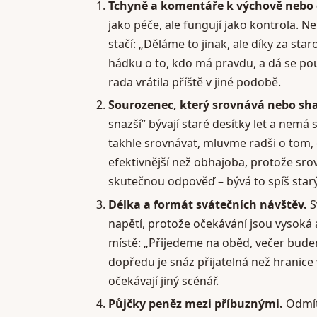
Tchyně a komentáře k výchově nebo
jako péče, ale fungují jako kontrola. N
stačí: „Děláme to jinak, ale díky za star
hádku o to, kdo má pravdu, a dá se po
rada vrátila příště v jiné podobě.
Sourozenec, který srovnává nebo sha
snazší” bývají staré desítky let a nemá 
takhle srovnávat, mluvme radši o tom, c
efektivnější než obhajoba, protože sr
skutečnou odpověď – bývá to spíš starý 
Délka a formát svátečních návštěv.
S
napětí, protože očekávání jsou vysoká
místě: „Přijedeme na oběd, večer bud
dopředu je snáz přijatelná než hranice
očekávají jiný scénář.
Půjčky peněz mezi příbuznými.
Odmítn