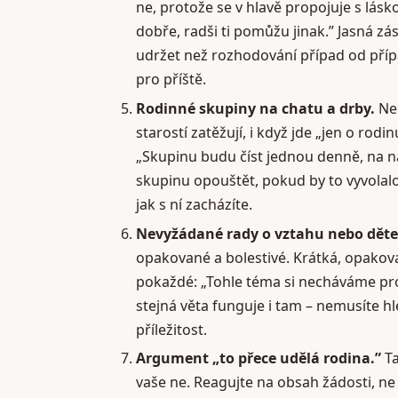
ne, protože se v hlavě propojuje s lásk
dobře, radši ti pomůžu jinak.” Jasná zá
udržet než rozhodování případ od pří
pro příště.
Rodinné skupiny na chatu a drby.
Neu
starostí zatěžují, i když jde „jen o ro
„Skupinu budu číst jednou denně, na na
skupinu opouštět, pokud by to vyvolalo v
jak s ní zacházíte.
Nevyžádané rady o vztahu nebo děte
opakované a bolestivé. Krátká, opakova
pokaždé: „Tohle téma si necháváme pro
stejná věta funguje i tam – nemusíte hl
příležitost.
Argument „to přece udělá rodina.”
Ta
vaše ne. Reagujte na obsah žádosti, n