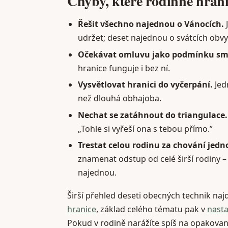
Chyby, které rodinné hran
Řešit všechno najednou o Vánocích.
J
udržet; deset najednou o svátcích obv
Očekávat omluvu jako podmínku sm
hranice funguje i bez ní.
Vysvětlovat hranici do vyčerpání.
Jed
než dlouhá obhajoba.
Nechat se zatáhnout do triangulace.
„Tohle si vyřeší ona s tebou přímo.”
Trestat celou rodinu za chování jedn
znamenat odstup od celé širší rodiny – 
najednou.
Širší přehled deseti obecných technik naj
hranice
, základ celého tématu pak v
nasta
Pokud v rodině narážíte spíš na opakova