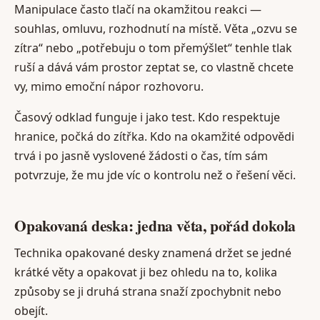
Manipulace často tlačí na okamžitou reakci —
souhlas, omluvu, rozhodnutí na místě. Věta „ozvu se
zítra“ nebo „potřebuju o tom přemýšlet“ tenhle tlak
ruší a dává vám prostor zeptat se, co vlastně chcete
vy, mimo emoční nápor rozhovoru.
Časový odklad funguje i jako test. Kdo respektuje
hranice, počká do zítřka. Kdo na okamžité odpovědi
trvá i po jasně vyslovené žádosti o čas, tím sám
potvrzuje, že mu jde víc o kontrolu než o řešení věci.
Opakovaná deska: jedna věta, pořád dokola
Technika opakované desky znamená držet se jedné
krátké věty a opakovat ji bez ohledu na to, kolika
způsoby se ji druhá strana snaží zpochybnit nebo
obejít.