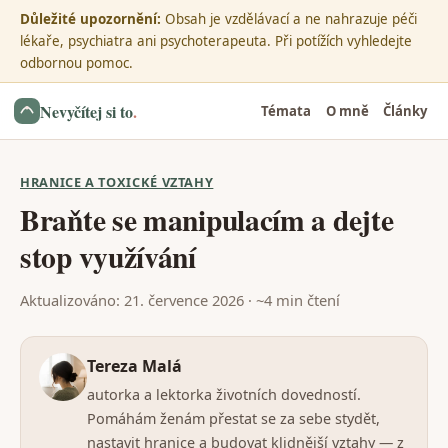
Důležité upozornění:
Obsah je vzdělávací a ne nahrazuje péči
lékaře, psychiatra ani psychoterapeuta. Při potížích vyhledejte
odbornou pomoc.
Nevyčítej si to
.
Témata
O mně
Články
HRANICE A TOXICKÉ VZTAHY
Braňte se manipulacím a dejte
stop využívání
Aktualizováno: 21. července 2026 · ~4 min čtení
Tereza Malá
autorka a lektorka životních dovedností.
Pomáhám ženám přestat se za sebe stydět,
nastavit hranice a budovat klidnější vztahy — z