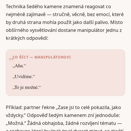
Technika šedého kamene znamená reagovat co
nejméně zajímavě — stručně, věcně, bez emocí, které
by druhá strana mohla použít jako další palivo. Místo
obšírného vysvětlování dostane manipulátor jednu z
krátkých odpovědí:
CO ŘÍCT — MANIPULÁTOROVI
„Aha.“
„Uvidíme.“
„To je možné.“
Příklad: partner řekne „Zase jsi to celé pokazila, jako
vždycky.“ Odpověď šedým kamenem zní jednoduše:
„Možná.“ Žádná obhajoba, žádné rozvíjení tématu —
a rozhovor, který by jinak trval dvacet minut, se zkrátí