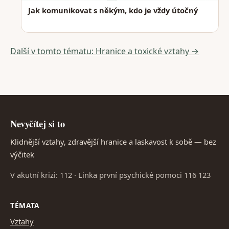
Jak komunikovat s někým, kdo je vždy útočný
Další v tomto tématu: Hranice a toxické vztahy →
Nevyčítej si to
Klidnější vztahy, zdravější hranice a laskavost k sobě — bez
výčitek
V akutní krizi: 112 · Linka první psychické pomoci 116 123
TÉMATA
Vztahy