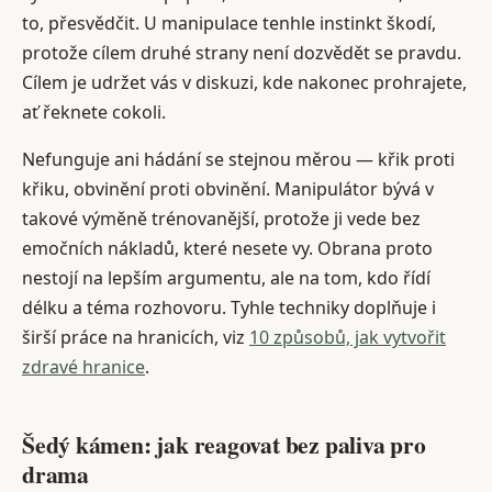
to, přesvědčit. U manipulace tenhle instinkt škodí,
protože cílem druhé strany není dozvědět se pravdu.
Cílem je udržet vás v diskuzi, kde nakonec prohrajete,
ať řeknete cokoli.
Nefunguje ani hádání se stejnou měrou — křik proti
křiku, obvinění proti obvinění. Manipulátor bývá v
takové výměně trénovanější, protože ji vede bez
emočních nákladů, které nesete vy. Obrana proto
nestojí na lepším argumentu, ale na tom, kdo řídí
délku a téma rozhovoru. Tyhle techniky doplňuje i
širší práce na hranicích, viz
10 způsobů, jak vytvořit
zdravé hranice
.
Šedý kámen: jak reagovat bez paliva pro
drama