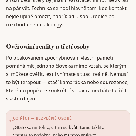
na pár vět. Technika se hodí hlavně tam, kde kontakt
nejde úplně omezit, například u spolurodiče po
rozchodu nebo u kolegy.
Ověřování reality u třetí osoby
Po opakovaném zpochybňování vlastní paměti
pomáhá mít jednoho člověka mimo vztah, se kterým
si můžete ověřit, jestli vnímáte situaci reálně. Nemusí
to být terapeut — stačí kamarádka nebo sourozenec,
kterému popíšete konkrétní situaci a necháte ho říct
vlastní dojem.
CO ŘÍCT — BEZPEČNÉ OSOBĚ
„Stalo se mi tohle, cítím se kvůli tomu takhle —
vnímáš to podobně, nebo mi něco uniká?“