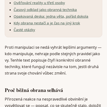
Ověřování reality u třetí osoby
Časový odklad jako obranná technika
Opakovaná deska: jedna věta, pořád dokola
Kdy obrana nestačí a je čas na jiný krok
Časté otázky
Proti manipulaci se nedá vyhrát lepšími argumenty —
kdo manipuluje, nehraje podle stejných pravidel jako
vy. Tenhle text popisuje čtyři konkrétní obranné
techniky, které fungují nezávisle na tom, jestli druhá
strana svoje chování vůbec změní.
Proč běžná obrana selhává
Přirozená reakce na nespravedlivé obvinění je
vysvětlovat se — popsat, co se skutečně stalo, doložit