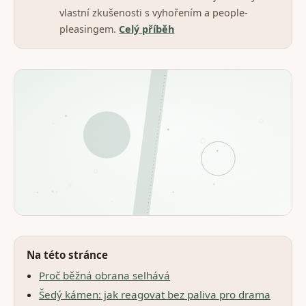
vlastní zkušenosti s vyhořením a people-
pleasingem.
Celý příběh
Na této stránce
Proč běžná obrana selhává
Šedý kámen: jak reagovat bez paliva pro drama