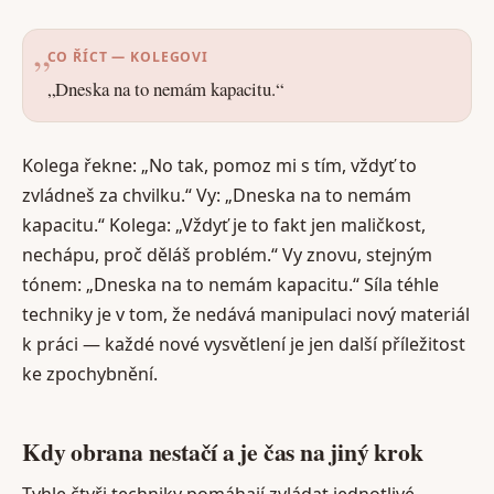
CO ŘÍCT — KOLEGOVI
„Dneska na to nemám kapacitu.“
Kolega řekne: „No tak, pomoz mi s tím, vždyť to
zvládneš za chvilku.“ Vy: „Dneska na to nemám
kapacitu.“ Kolega: „Vždyť je to fakt jen maličkost,
nechápu, proč děláš problém.“ Vy znovu, stejným
tónem: „Dneska na to nemám kapacitu.“ Síla téhle
techniky je v tom, že nedává manipulaci nový materiál
k práci — každé nové vysvětlení je jen další příležitost
ke zpochybnění.
Kdy obrana nestačí a je čas na jiný krok
Tyhle čtyři techniky pomáhají zvládat jednotlivé