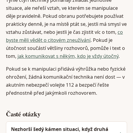
situace, ale neřeší vztah, ve kterém se manipulace
děje pravidelně. Pokud obranu potřebujete používat
prakticky denně, je na místě ptát se, jestli má smysl ve
vztahu zůstávat, nebo jestli je čas zjistit víc o tom,
co
byste měli vědět o citovém zneužívání
. Pokud je
útočnost součástí většiny rozhovorů, pomůže i text o
tom,
jak komunikovat s někým, kdo je vždy útočný
.
Pokud se k manipulaci přidává výhrůžka nebo fyzické
ohrožení, žádná komunikační technika není dost — v
akutním nebezpečí volejte 112 a bezpečí řešte
přednostně před jakýmkoli rozhovorem.
Časté otázky
Nezhorší šedý kámen situaci, když druhá