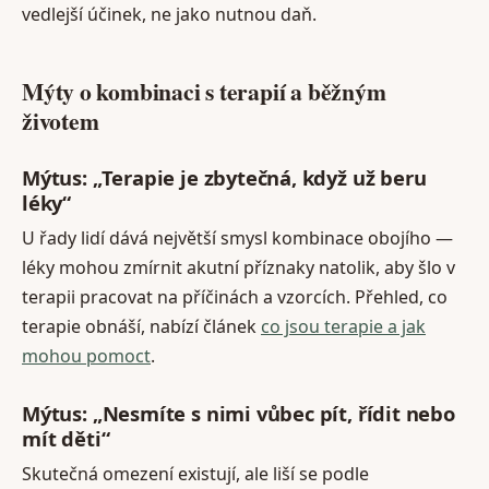
vedlejší účinek, ne jako nutnou daň.
Mýty o kombinaci s terapií a běžným
životem
Mýtus: „Terapie je zbytečná, když už beru
léky“
U řady lidí dává největší smysl kombinace obojího —
léky mohou zmírnit akutní příznaky natolik, aby šlo v
terapii pracovat na příčinách a vzorcích. Přehled, co
terapie obnáší, nabízí článek
co jsou terapie a jak
mohou pomoct
.
Mýtus: „Nesmíte s nimi vůbec pít, řídit nebo
mít děti“
Skutečná omezení existují, ale liší se podle