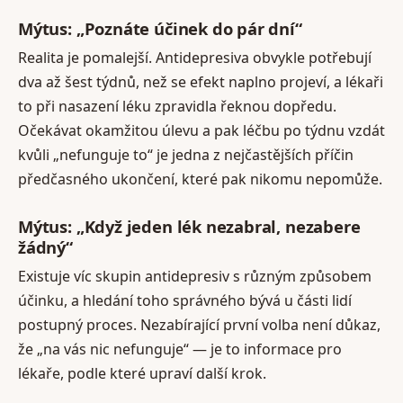
Mýtus: „Poznáte účinek do pár dní“
Realita je pomalejší. Antidepresiva obvykle potřebují
dva až šest týdnů, než se efekt naplno projeví, a lékaři
to při nasazení léku zpravidla řeknou dopředu.
Očekávat okamžitou úlevu a pak léčbu po týdnu vzdát
kvůli „nefunguje to“ je jedna z nejčastějších příčin
předčasného ukončení, které pak nikomu nepomůže.
Mýtus: „Když jeden lék nezabral, nezabere
žádný“
Existuje víc skupin antidepresiv s různým způsobem
účinku, a hledání toho správného bývá u části lidí
postupný proces. Nezabírající první volba není důkaz,
že „na vás nic nefunguje“ — je to informace pro
lékaře, podle které upraví další krok.