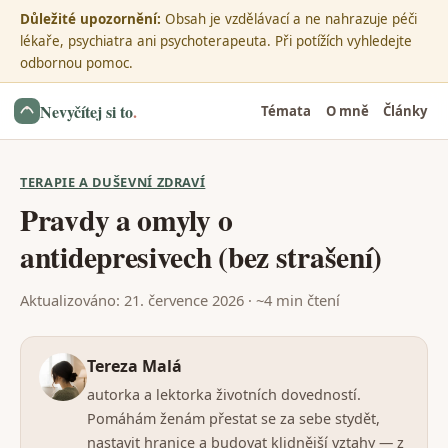
Důležité upozornění:
Obsah je vzdělávací a ne nahrazuje péči
lékaře, psychiatra ani psychoterapeuta. Při potížích vyhledejte
odbornou pomoc.
Nevyčítej si to
.
Témata
O mně
Články
TERAPIE A DUŠEVNÍ ZDRAVÍ
Pravdy a omyly o
antidepresivech (bez strašení)
Aktualizováno: 21. července 2026 · ~4 min čtení
Tereza Malá
autorka a lektorka životních dovedností.
Pomáhám ženám přestat se za sebe stydět,
nastavit hranice a budovat klidnější vztahy — z