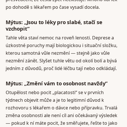
po dohodě s lékařem po čase vysadí docela.
Mýtus: „Jsou to léky pro slabé, stačí se
vzchopit“
Tahle věta staví nemoc na roveň lenosti. Deprese a
úzkostné poruchy mají biologickou i situační složku,
kterou samotná vůle nezmění — stejně jako vůle
nezmění zánět. Slyšet tuhle větu od okolí bolí a bývá
jedním z důvodů, proč lidé léčbu tají nebo odkládají.
Mýtus: „Změní vám to osobnost navždy“
Otupělost nebo pocit „placatosti“ se v prvních
týdnech objevit může a je to legitimní důvod k
rozhovoru s lékařem o dávce nebo přípravku. Trvalá
změna osobnosti ale není cíl ani očekávaný výsledek
— pokud k ní máte pocit, že směřujete, řešte to jako