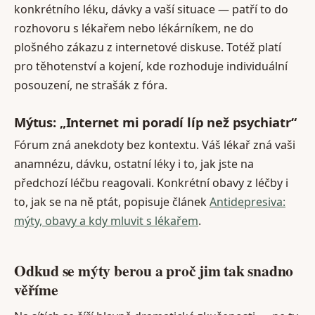
konkrétního léku, dávky a vaší situace — patří to do
rozhovoru s lékařem nebo lékárníkem, ne do
plošného zákazu z internetové diskuse. Totéž platí
pro těhotenství a kojení, kde rozhoduje individuální
posouzení, ne strašák z fóra.
Mýtus: „Internet mi poradí líp než psychiatr“
Fórum zná anekdoty bez kontextu. Váš lékař zná vaši
anamnézu, dávku, ostatní léky i to, jak jste na
předchozí léčbu reagovali. Konkrétní obavy z léčby i
to, jak se na ně ptát, popisuje článek
Antidepresiva:
mýty, obavy a kdy mluvit s lékařem
.
Odkud se mýty berou a proč jim tak snadno
věříme