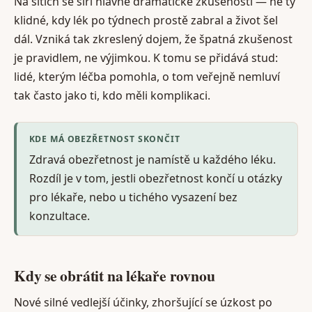
Na sítích se šíří hlavně dramatické zkušenosti — ne ty
klidné, kdy lék po týdnech prostě zabral a život šel
dál. Vzniká tak zkreslený dojem, že špatná zkušenost
je pravidlem, ne výjimkou. K tomu se přidává stud:
lidé, kterým léčba pomohla, o tom veřejně nemluví
tak často jako ti, kdo měli komplikaci.
KDE MÁ OBEZŘETNOST SKONČIT
Zdravá obezřetnost je namístě u každého léku.
Rozdíl je v tom, jestli obezřetnost končí u otázky
pro lékaře, nebo u tichého vysazení bez
konzultace.
Kdy se obrátit na lékaře rovnou
Nové silné vedlejší účinky, zhoršující se úzkost po