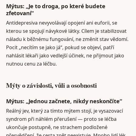
Mýtus: „Je to droga, po které budete
zfetovaní“
Antidepresiva nevyvolávají opojení ani euforii, se
kterou se spojují návykové látky. Cílem je stabilizovat
náladu k běžnému fungování, ne změnit stav vědomí.
Pocit „necítím se jako já“, pokud se objeví, patří
nahlásit lékaři jako vedlejší účinek, ne přijmout jako
nutnou cenu za léčbu.
Mýty o závislosti, vůli a osobnosti
Mýtus: „Jednou začnete, nikdy neskončíte“
Reálný jev, který za tímto mýtem stojí, je vysazovací
syndrom při náhlém přerušení — proto se léčba
ukončuje postupně, ne strachem podložené
přesvědčení, že cesta zpět neexistuje. Mnoho lidí lék