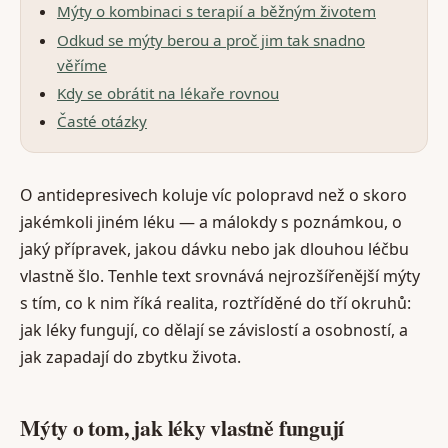
Mýty o kombinaci s terapií a běžným životem
Odkud se mýty berou a proč jim tak snadno
věříme
Kdy se obrátit na lékaře rovnou
Časté otázky
O antidepresivech koluje víc polopravd než o skoro
jakémkoli jiném léku — a málokdy s poznámkou, o
jaký přípravek, jakou dávku nebo jak dlouhou léčbu
vlastně šlo. Tenhle text srovnává nejrozšířenější mýty
s tím, co k nim říká realita, roztříděné do tří okruhů:
jak léky fungují, co dělají se závislostí a osobností, a
jak zapadají do zbytku života.
Mýty o tom, jak léky vlastně fungují