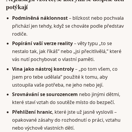
potýkají
Podmíněná náklonnost
– blízkost nebo pochvala
přichází jen tehdy, když se chováte podle představ
rodiče.
Popírání vaší verze reality
– věty typu „to se
nestalo tak, jak říkáš” nebo „jsi přecitlivělá,” které
vás nutí pochybovat o vlastní paměti.
Vina jako nástroj kontroly
– „po tom všem, co
jsem pro tebe udělala” použité k tomu, aby
ustoupila vaše potřeba, ne jeho nebo její.
Srovnávání se sourozencem
nebo jinými dětmi,
které staví vztah do soutěže místo do bezpečí.
Přehlížení hranic
, které jste už jasně vyslovili –
opakované zásahy do rozhodnutí o práci, vztahu
nebo výchově vlastních dětí.