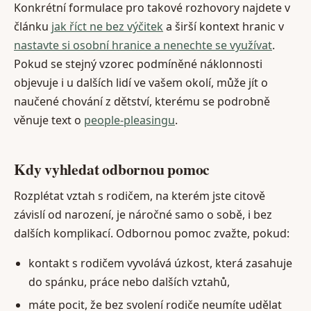
Konkrétní formulace pro takové rozhovory najdete v
článku
jak říct ne bez výčitek
a širší kontext hranic v
nastavte si osobní hranice a nenechte se využívat
.
Pokud se stejný vzorec podmíněné náklonnosti
objevuje i u dalších lidí ve vašem okolí, může jít o
naučené chování z dětství, kterému se podrobně
věnuje text o
people-pleasingu
.
Kdy vyhledat odbornou pomoc
Rozplétat vztah s rodičem, na kterém jste citově
závislí od narození, je náročné samo o sobě, i bez
dalších komplikací. Odbornou pomoc zvažte, pokud:
kontakt s rodičem vyvolává úzkost, která zasahuje
do spánku, práce nebo dalších vztahů,
máte pocit, že bez svolení rodiče neumíte udělat