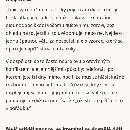
„Toxický rodič” není klinický pojem ani diagnóza – je
to zkratka pro rodiče, jehož opakované chování
dlouhodobě škodí vašemu duševnímu zdraví, bez
ohledu na to, jestli si to uvědomuje, nebo ne. Nejde o
jednu špatnou větu za deset let, ale o vzorec, který se
opakuje napříč situacemi a roky.
V dospělosti se to často neprojevuje otevřeným
konfliktem, ale jemnějšími způsoby: telefonát, po
kterém jste tři dny mimo, pocit, že musíte hlásit každé
rozhodnutí, nebo automatická úzkost, když se na
displeji objeví jeho či její jméno. Tělo si tyhle reakce
pamatuje, i když rozum říká, že „už jste dospělí a je to
v pořádku.”
Nejčastější vzorce, se kterými se dospělé děti