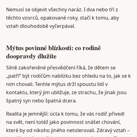
Nemusí se objevit všechny naráz. I dva nebo tři z
těchto vzorců, opakované roky, stačí k tomu, aby
vztah dlouhodobě vyčerpával.
Mýtus povinné blízkosti: co rodině
doopravdy dlužíte
Silně zakořeněné přesvědčení říká, že dětem se
„patří” být rodičům nablízku bez ohledu na to, jak se k
nim chovali. Tenhle mýtus drží spoustu lidí v
kontaktu, který jim ubližuje, ze strachu, že jinak jsou
špatný syn nebo špatná dcera.
Realita je jemnější: úcta k tomu, že vás rodič přivedl
na svět, není totéž jako povinnost snášet chování,
které by od nikoho jiného netolerovali. Zdravý vztah –