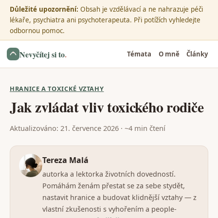
Důležité upozornění:
Obsah je vzdělávací a ne nahrazuje péči
lékaře, psychiatra ani psychoterapeuta. Při potížích vyhledejte
odbornou pomoc.
Nevyčítej si to
.
Témata
O mně
Články
HRANICE A TOXICKÉ VZTAHY
Jak zvládat vliv toxického rodiče
Aktualizováno: 21. července 2026 · ~4 min čtení
Tereza Malá
autorka a lektorka životních dovedností.
Pomáhám ženám přestat se za sebe stydět,
nastavit hranice a budovat klidnější vztahy — z
vlastní zkušenosti s vyhořením a people-