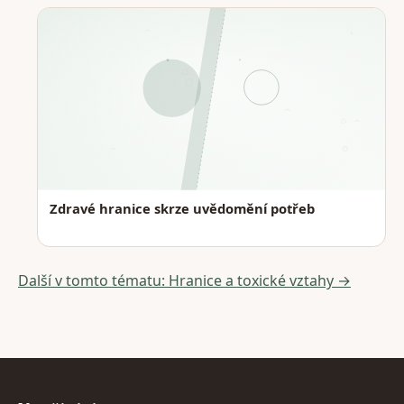
Zdravé hranice skrze uvědomění potřeb
Další v tomto tématu: Hranice a toxické vztahy →