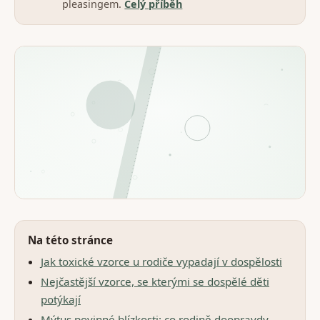
pleasingem.
Celý příběh
Na této stránce
Jak toxické vzorce u rodiče vypadají v dospělosti
Nejčastější vzorce, se kterými se dospělé děti
potýkají
Mýtus povinné blízkosti: co rodině doopravdy