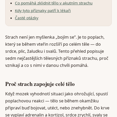
Co pomáhá zklidnit tělo v akutním strachu
Kdy tyto příznaky patří k lékaři
Časté otázky
Strach není jen myšlenka „bojím se“. Je to poplach,
který se během vteřin rozšíří po celém těle — do
srdce, plic, žaludku i svalů. Tento přehled popisuje
sedm nejčastějších tělesných příznaků strachu, proč
vznikají a co s nimi v danou chvíli pomáhá.
Proč strach zapojuje celé tělo
Když mozek vyhodnotí situaci jako ohrožující, spustí
poplachovou reakci — tělo se během okamžiku
připraví buď bojovat, utéct, nebo znehybnět. Do krve
se vyplaví adrenalin a kortizol, srdce zrychlí, svaly se