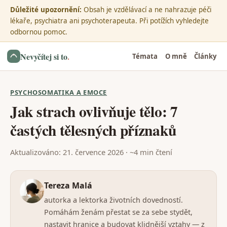
Důležité upozornění:
Obsah je vzdělávací a ne nahrazuje péči
lékaře, psychiatra ani psychoterapeuta. Při potížích vyhledejte
odbornou pomoc.
Nevyčítej si to
.
Témata
O mně
Články
PSYCHOSOMATIKA A EMOCE
Jak strach ovlivňuje tělo: 7
častých tělesných příznaků
Aktualizováno: 21. července 2026 · ~4 min čtení
Tereza Malá
autorka a lektorka životních dovedností.
Pomáhám ženám přestat se za sebe stydět,
nastavit hranice a budovat klidnější vztahy — z