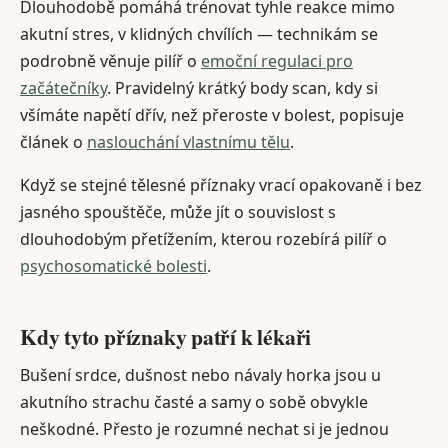
Dlouhodobě pomáhá trénovat tyhle reakce mimo
akutní stres, v klidných chvílích — technikám se
podrobně věnuje pilíř o
emoční regulaci pro
začátečníky
. Pravidelný krátký body scan, kdy si
všímáte napětí dřív, než přeroste v bolest, popisuje
článek o
naslouchání vlastnímu tělu
.
Když se stejné tělesné příznaky vrací opakovaně i bez
jasného spouštěče, může jít o souvislost s
dlouhodobým přetížením, kterou rozebírá pilíř o
psychosomatické bolesti
.
Kdy tyto příznaky patří k lékaři
Bušení srdce, dušnost nebo návaly horka jsou u
akutního strachu časté a samy o sobě obvykle
neškodné. Přesto je rozumné nechat si je jednou