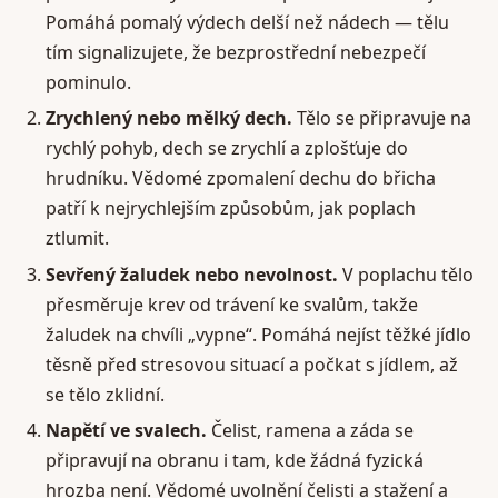
Pomáhá pomalý výdech delší než nádech — tělu
tím signalizujete, že bezprostřední nebezpečí
pominulo.
Zrychlený nebo mělký dech.
Tělo se připravuje na
rychlý pohyb, dech se zrychlí a zplošťuje do
hrudníku. Vědomé zpomalení dechu do břicha
patří k nejrychlejším způsobům, jak poplach
ztlumit.
Sevřený žaludek nebo nevolnost.
V poplachu tělo
přesměruje krev od trávení ke svalům, takže
žaludek na chvíli „vypne“. Pomáhá nejíst těžké jídlo
těsně před stresovou situací a počkat s jídlem, až
se tělo zklidní.
Napětí ve svalech.
Čelist, ramena a záda se
připravují na obranu i tam, kde žádná fyzická
hrozba není. Vědomé uvolnění čelisti a stažení a