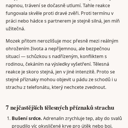
napnou, trávení se dočasně utlumí. Tahle reakce
fungovala skvěle proti dravé zvěři. Proti termínu v
práci nebo hádce s partnerem je stejně silná, jen míň
užitečná.
Mozek přitom nerozlišuje moc přesně mezi reálným
ohrožením života a nepříjemnou, ale bezpečnou
situací — schůzkou s nadřízeným, konfliktem s
rodinou, čekáním na výsledky vyšetření. Tělesná
reakce je skoro stejná, jen v jiné intenzitě. Proto se
stejné příznaky mohou objevit u pádu ze schodů i u
strachu z telefonátu, který nechcete zvednout.
7 nejčastějších tělesných příznaků strachu
Bušení srdce.
Adrenalin zrychluje tep, aby do svalů
proudilo víc okysličené krve pro útěk nebo boj.