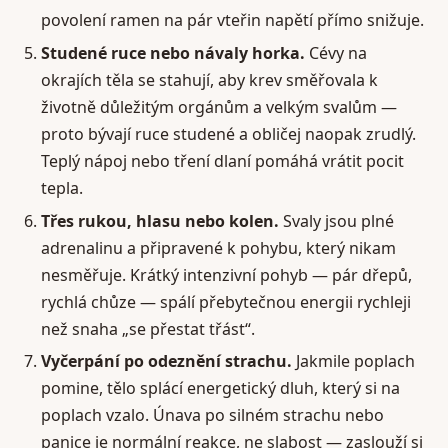
povolení ramen na pár vteřin napětí přímo snižuje.
Studené ruce nebo návaly horka.
Cévy na
okrajích těla se stahují, aby krev směřovala k
životně důležitým orgánům a velkým svalům —
proto bývají ruce studené a obličej naopak zrudlý.
Teplý nápoj nebo tření dlaní pomáhá vrátit pocit
tepla.
Třes rukou, hlasu nebo kolen.
Svaly jsou plné
adrenalinu a připravené k pohybu, který nikam
nesměřuje. Krátký intenzivní pohyb — pár dřepů,
rychlá chůze — spálí přebytečnou energii rychleji
než snaha „se přestat třást“.
Vyčerpání po odeznění strachu.
Jakmile poplach
pomine, tělo splácí energetický dluh, který si na
poplach vzalo. Únava po silném strachu nebo
panice je normální reakce, ne slabost — zaslouží si