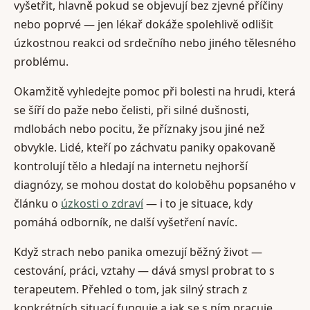
vyšetřit, hlavně pokud se objevují bez zjevné příčiny
nebo poprvé — jen lékař dokáže spolehlivě odlišit
úzkostnou reakci od srdečního nebo jiného tělesného
problému.
Okamžitě vyhledejte pomoc při bolesti na hrudi, která
se šíří do paže nebo čelisti, při silné dušnosti,
mdlobách nebo pocitu, že příznaky jsou jiné než
obvykle. Lidé, kteří po záchvatu paniky opakovaně
kontrolují tělo a hledají na internetu nejhorší
diagnózy, se mohou dostat do koloběhu popsaného v
článku o
úzkosti o zdraví
— i to je situace, kdy
pomáhá odborník, ne další vyšetření navíc.
Když strach nebo panika omezují běžný život —
cestování, práci, vztahy — dává smysl probrat to s
terapeutem. Přehled o tom, jak silný strach z
konkrétních situací funguje a jak se s ním pracuje,