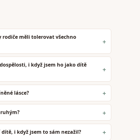
rodiče měli tolerovat všechno
dospělosti, i když jsem ho jako dítě
íněné lásce?
k druhým?
ítě, i když jsem to sám nezažil?