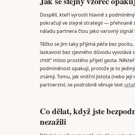
Jak se stejný vzorec opaku
Dospělí, kteří vyrostli hlavně s podmíněn
pokračují ve stejné strategii — přehnaně se
náladu partnera čtou jako varovný signál bl
Těžko se jim taky přijímá péče bez pocitu,
laskavost bez zjevného důvodu vyvolává 
chtít“ místo prostého přijetí gesta. Někteř
podmíněnost opakují, protože je to jediný
známý. Tomu, jak vnitřní jistota (nebo její
partnerství, se podrobně věnuje text
vzta
Co dělat, když jste bezpod
nezažili