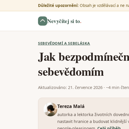
Důležité upozornění:
Obsah je vzdělávací a ne na
Nevyčítej si to
.
SEBEVĚDOMÍ A SEBELÁSKA
Jak bezpodmínečná
sebevědomím
Aktualizováno: 21. července 2026 · ~4 min čten
Tereza Malá
autorka a lektorka životních dovedn
nastavit hranice a budovat klidnější
people-pleasingem.
Celý příběh