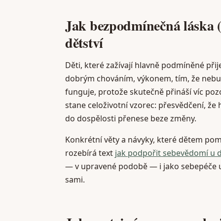
Jak bezpodmínečná láska (
dětství
Děti, které zažívají hlavně podmíněné přije
dobrým chováním, výkonem, tím, že nebudo
funguje, protože skutečně přináší víc pozo
stane celoživotní vzorec: přesvědčení, ž
do dospělosti přenese beze změny.
Konkrétní věty a návyky, které dětem pomá
rozebírá text
jak podpořit sebevědomí u d
— v upravené podobě — i jako sebepéče u d
sami.