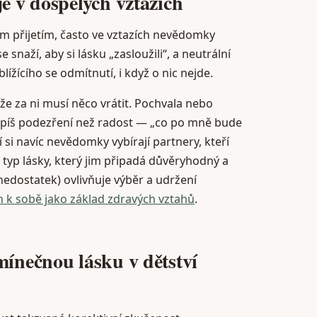
je v dospělých vztazích
ým přijetím, často ve vztazích nevědomky
 snaží, aby si lásku „zasloužili“, a neutrální
ížícího se odmítnutí, i když o nic nejde.
 že za ni musí něco vrátit. Pochvala nebo
spíš podezření než radost — „co po mně bude
í si navíc nevědomky vybírají partnery, kteří
 typ lásky, který jim připadá důvěryhodný a
 nedostatek) ovlivňuje výběr a udržení
h k sobě jako základ zdravých vztahů
.
mínečnou lásku v dětství