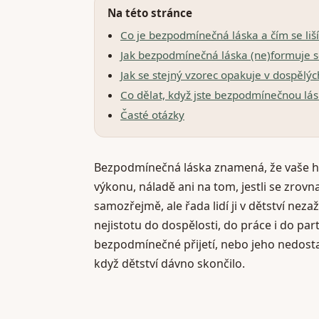
Na této stránce
Co je bezpodmínečná láska a čím se li
Jak bezpodmínečná láska (ne)formuje s
Jak se stejný vzorec opakuje v dospělýc
Co dělat, když jste bezpodmínečnou lásk
Časté otázky
Bezpodmínečná láska znamená, že vaše ho
výkonu, náladě ani na tom, jestli se zrovn
samozřejmě, ale řada lidí ji v dětství neza
nejistotu do dospělosti, do práce i do par
bezpodmínečné přijetí, nebo jeho nedostat
když dětství dávno skončilo.