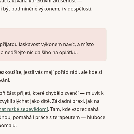
ovat takzvaná korektivní zkušenost —
sí být podmíněné výkonem, i v dospělosti.
 přijatou laskavost výkonem navíc, a místo
 a nedělejte nic dalšího na oplátku.
ezkoušíte, jestli vás mají pořád rádi, ale kde si
vání.
oň část přijetí, které chybělo zvenčí — mluvit k
vyklí slýchat jako dítě. Základní praxi, jak na
nat nízké sebevědomí
. Tam, kde vzorec sahá
ajednou, pomáhá i práce s terapeutem — hluboce
pomalu.