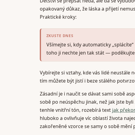
Dětství se přepsat nedá, ale dá se vybud
opakovaný důkaz, že láska a přijetí nemu
Praktické kroky:
ZKUSTE DNES
Všímejte si, kdy automaticky „splácíte“
toho ji nechte jen tak stát — poděkujte
Vybírejte si vztahy, kde vás lidé neustále n
tím můžete být jistí i beze stálého potvrzo
Zásadní je i naučit se dávat sami sobě asp
sobě po neúspěchu jinak, než jak jste byli z
tenhle vnitřní tón, rozebírá text
jak překo
hluboko a ovlivňuje víc oblastí života n
zakořeněné vzorce se samy o sobě mění 