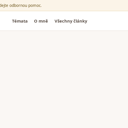
ledejte odbornou pomoc.
Témata
O mně
Všechny články