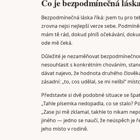
Co je bezpodmínečná láska 
Bezpodmínečná láska říká: jsem tu pro tebe
zrovna nejsi nejlepší verze sebe. Podmín
mám tě rád, dokud plníš očekávání, doku
ode mě čeká.
Důležité je nezaměňovat bezpodmínečnou 
nesouhlasit s konkrétním chováním, stanov
dávat najevo, že hodnota druhého člověka
zásadní: „to, cos udělal, se mi nelíbí“ míst
Představte si dvě podobné situace se špa
„Tahle písemka nedopadla, co se stalo? Pom
„Zase jsi mě zklamal, takhle to nikam nep
jiného — jedno se naučí, že neúspěch je 
jeho místo v rodině.