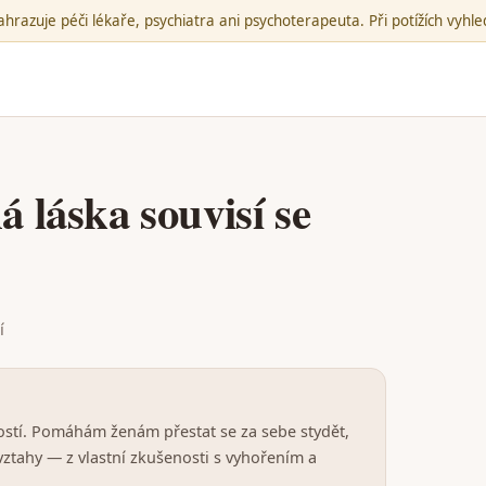
hrazuje péči lékaře, psychiatra ani psychoterapeuta. Při potížích vyh
 láska souvisí se
í
ostí. Pomáhám ženám přestat se za sebe stydět,
 vztahy — z vlastní zkušenosti s vyhořením a