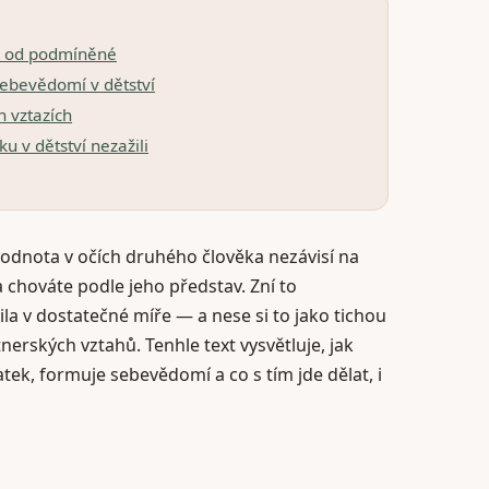
ší od podmíněné
ebevědomí v dětství
h vztazích
u v dětství nezažili
dnota v očích druhého člověka nezávisí na
a chováte podle jeho představ. Zní to
žila v dostatečné míře — a nese si to jako tichou
tnerských vztahů. Tenhle text vysvětluje, jak
ek, formuje sebevědomí a co s tím jde dělat, i