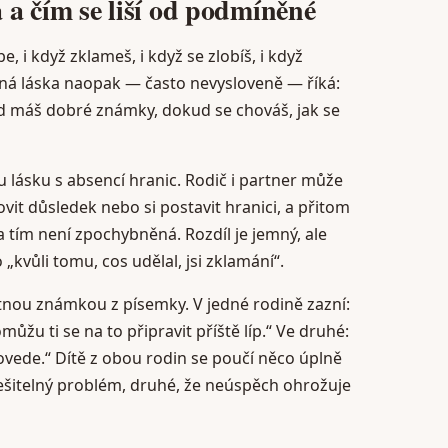
a čím se liší od podmíněné
, i když zklameš, i když se zlobíš, i když
ěná láska naopak — často nevysloveně — říká:
d máš dobré známky, dokud se chováš, jak se
lásku s absencí hranic. Rodič i partner může
it důsledek nebo si postavit hranici, a přitom
 tím není zpochybněná. Rozdíl je jemný, ale
o „kvůli tomu, cos udělal, jsi zklamání“.
tnou známkou z písemky. V jedné rodině zazní:
ůžu ti se na to připravit příště líp.“ Ve druhé:
ovede.“ Dítě z obou rodin se poučí něco úplně
řešitelný problém, druhé, že neúspěch ohrožuje