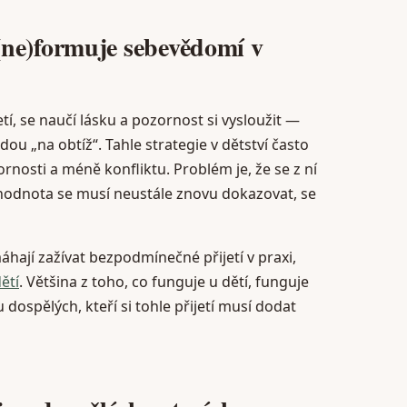
ne)formuje sebevědomí v
tí, se naučí lásku a pozornost si vysloužit —
u „na obtíž“. Tahle strategie v dětství často
rnosti a méně konfliktu. Problém je, že se z ní
e hodnota se musí neustále znovu dokazovat, se
hají zažívat bezpodmínečné přijetí v praxi,
ětí
. Většina z toho, co funguje u dětí, funguje
ospělých, kteří si tohle přijetí musí dodat