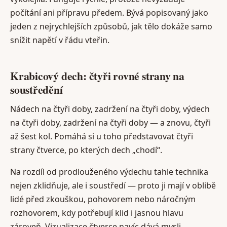
počítání ani přípravu předem. Bývá popisovaný jako
jeden z nejrychlejších způsobů, jak tělo dokáže samo
snížit napětí v řádu vteřin.
Krabicový dech: čtyři rovné strany na
soustředění
Nádech na čtyři doby, zadržení na čtyři doby, výdech
na čtyři doby, zadržení na čtyři doby — a znovu, čtyři
až šest kol. Pomáhá si u toho představovat čtyři
strany čtverce, po kterých dech „chodí“.
Na rozdíl od prodlouženého výdechu tahle technika
nejen zklidňuje, ale i soustředí — proto ji mají v oblibě
lidé před zkouškou, pohovorem nebo náročným
rozhovorem, kdy potřebují klid i jasnou hlavu
zároveň. Vizualizace čtverce navíc dává mysli