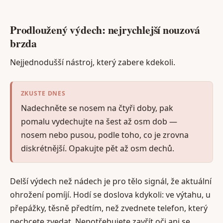
Prodloužený výdech: nejrychlejší nouzová
brzda
Nejjednodušší nástroj, který zabere kdekoli.
ZKUSTE DNES
Nadechněte se nosem na čtyři doby, pak
pomalu vydechujte na šest až osm dob —
nosem nebo pusou, podle toho, co je zrovna
diskrétnější. Opakujte pět až osm dechů.
Delší výdech než nádech je pro tělo signál, že aktuální
ohrožení pomíjí. Hodí se doslova kdykoli: ve výtahu, u
přepážky, těsně předtím, než zvednete telefon, který
nechcete zvedat. Nepotřebujete zavřít oči ani se