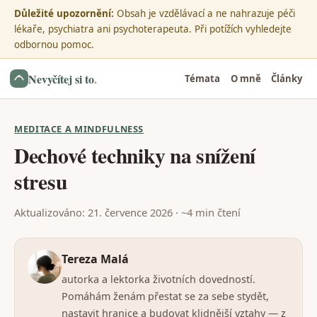
Důležité upozornění:
Obsah je vzdělávací a ne nahrazuje péči
lékaře, psychiatra ani psychoterapeuta. Při potížích vyhledejte
odbornou pomoc.
Nevyčítej si to
.
Témata
O mně
Články
MEDITACE A MINDFULNESS
Dechové techniky na snížení
stresu
Aktualizováno: 21. července 2026 · ~4 min čtení
Tereza Malá
autorka a lektorka životních dovedností.
Pomáhám ženám přestat se za sebe stydět,
nastavit hranice a budovat klidnější vztahy — z