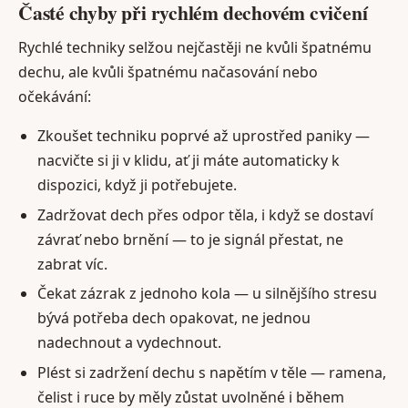
Časté chyby při rychlém dechovém cvičení
Rychlé techniky selžou nejčastěji ne kvůli špatnému
dechu, ale kvůli špatnému načasování nebo
očekávání:
Zkoušet techniku poprvé až uprostřed paniky —
nacvičte si ji v klidu, ať ji máte automaticky k
dispozici, když ji potřebujete.
Zadržovat dech přes odpor těla, i když se dostaví
závrať nebo brnění — to je signál přestat, ne
zabrat víc.
Čekat zázrak z jednoho kola — u silnějšího stresu
bývá potřeba dech opakovat, ne jednou
nadechnout a vydechnout.
Plést si zadržení dechu s napětím v těle — ramena,
čelist i ruce by měly zůstat uvolněné i během