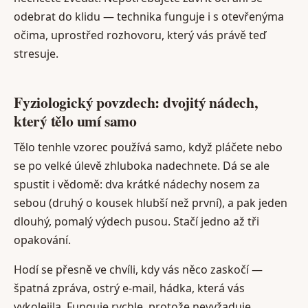
odebrat do klidu — technika funguje i s otevřenýma
očima, uprostřed rozhovoru, který vás právě teď
stresuje.
Fyziologický povzdech: dvojitý nádech,
který tělo umí samo
Tělo tenhle vzorec používá samo, když pláčete nebo
se po velké úlevě zhluboka nadechnete. Dá se ale
spustit i vědomě: dva krátké nádechy nosem za
sebou (druhý o kousek hlubší než první), a pak jeden
dlouhý, pomalý výdech pusou. Stačí jedno až tři
opakování.
Hodí se přesně ve chvíli, kdy vás něco zaskočí —
špatná zpráva, ostrý e-mail, hádka, která vás
vykolejila. Funguje rychle, protože nevyžaduje