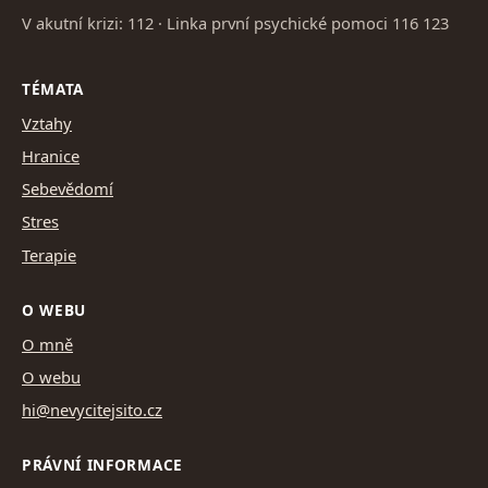
V akutní krizi: 112 · Linka první psychické pomoci 116 123
TÉMATA
Vztahy
Hranice
Sebevědomí
Stres
Terapie
O WEBU
O mně
O webu
hi@nevycitejsito.cz
PRÁVNÍ INFORMACE