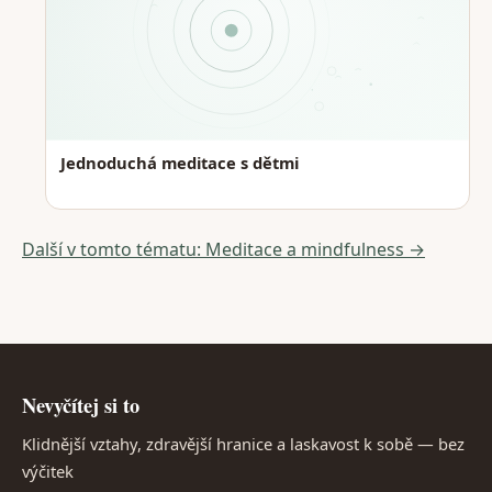
Jednoduchá meditace s dětmi
Další v tomto tématu: Meditace a mindfulness →
Nevyčítej si to
Klidnější vztahy, zdravější hranice a laskavost k sobě — bez
výčitek