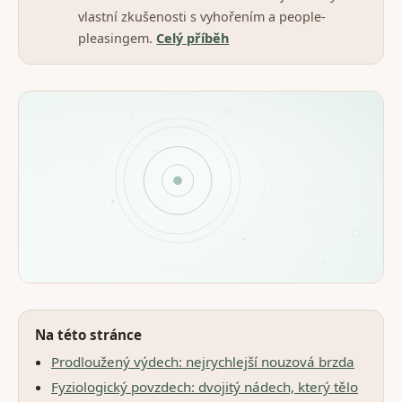
vlastní zkušenosti s vyhořením a people-
pleasingem.
Celý příběh
Na této stránce
Prodloužený výdech: nejrychlejší nouzová brzda
Fyziologický povzdech: dvojitý nádech, který tělo