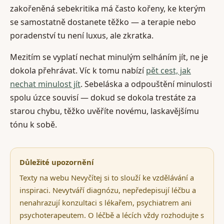
zakořeněná sebekritika má často kořeny, ke kterým
se samostatně dostanete těžko — a terapie nebo
poradenství tu není luxus, ale zkratka.
Mezitím se vyplatí nechat minulým selháním jít, ne je
dokola přehrávat. Víc k tomu nabízí
pět cest, jak
nechat minulost jít
. Sebeláska a odpouštění minulosti
spolu úzce souvisí — dokud se dokola trestáte za
starou chybu, těžko uvěříte novému, laskavějšímu
tónu k sobě.
Důležité upozornění
Texty na webu Nevyčítej si to slouží ke vzdělávání a
inspiraci. Nevytváří diagnózu, nepředepisují léčbu a
nenahrazují konzultaci s lékařem, psychiatrem ani
psychoterapeutem. O léčbě a lécích vždy rozhodujte s