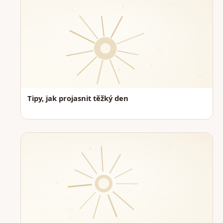
Tipy, jak projasnit těžký den