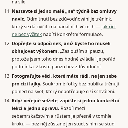
na síle.
Nastavte si jedno malé „ne“ týdně bez omluvy
navíc.
Odmítnutí bez zdůvodňování je trénink,
který se dá cvičit i na banálních věcech —
jak říct
ne bez výčitek
nabízí konkrétní formulace.
Dopřejte si odpočinek, aniž byste ho museli
obhajovat výkonem.
„Zasloužím si pauzu,
protože jsem toho dnes hodně zvládla“ je pořád
podmínka. Zkuste pauzu bez zdůvodnění.
Fotografujte věci, které máte rádi, ne jen sebe
pro cizí lajky.
Soukromé fotky bez publika trénují
pohled na svět, který nepotřebuje cizí schválení.
Když veřejně selžete, zapište si jednu konkrétní
lekci a jednu opravu.
Rozdíl mezi
sebemrskačstvím a růstem je přesně v tomhle
kroku — bez něj zůstane jen stud, s ním se stud