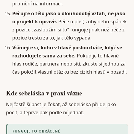
promění na informaci.
Pečujte o tělo jako o dlouhodobý vztah, ne jako
o projekt k opravě.
Péče o pleť, zuby nebo spánek
z pozice „zasloužím si to“ funguje jinak než péče z
pozice trestu za to, jak tělo vypadá.
Všímejte si, koho v hlavě posloucháte, když se
rozhodujete sama za sebe.
Pokud je to hlavně
hlas rodiče, partnera nebo sítí, zkuste si jednou za
čas položit vlastní otázku bez cizích hlasů v pozadí.
Kde sebeláska v praxi vázne
Nejčastější past je čekat, až sebeláska přijde jako
pocit, a teprve pak podle ní jednat.
FUNGUJE TO OBRÁCENĚ