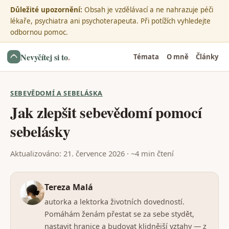
Důležité upozornění:
Obsah je vzdělávací a ne nahrazuje péči
lékaře, psychiatra ani psychoterapeuta. Při potížích vyhledejte
odbornou pomoc.
Nevyčítej si to
.
Témata
O mně
Články
SEBEVĚDOMÍ A SEBELÁSKA
Jak zlepšit sebevědomí pomocí
sebelásky
Aktualizováno: 21. července 2026 · ~4 min čtení
Tereza Malá
autorka a lektorka životních dovedností.
Pomáhám ženám přestat se za sebe stydět,
nastavit hranice a budovat klidnější vztahy — z