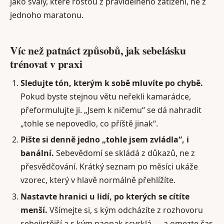
jako svaly, které rostou z pravidelného zatížení, ne z
jednoho maratonu.
Víc než patnáct způsobů, jak sebelásku
trénovat v praxi
Sledujte tón, kterým k sobě mluvíte po chybě.
Pokud byste stejnou větu neřekli kamarádce,
přeformulujte ji. „Jsem k ničemu“ se dá nahradit
„tohle se nepovedlo, co příště jinak“.
Pište si denně jedno „tohle jsem zvládla“, i
banální.
Sebevědomí se skládá z důkazů, ne z
přesvědčování. Krátký seznam po měsíci ukáže
vzorec, který v hlavě normálně přehlížíte.
Nastavte hranici u lidí, po kterých se cítíte
menší.
Všímejte si, s kým odcházíte z rozhovoru
sebejistější a s kým naopak scvrklá — a omezte čas