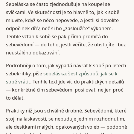
Sebeláska se často zjednodušuje na koupel se
svíčkami. Ve skutečnosti je to hlavně to, jak k sobě
mluvíte, když se něco nepovede, a jestli si dovolíte
odpočinek dřív, než si ho „zasloužíte“ výkonem.
Tenhle vztah k sobě se pak přímo promítá do
sebevědomí — do toho, jestli věříte, že obstojíte i bez
neustálého dokazování.
Podrobněji o tom, jak vypadá návrat k sobě po letech
sebekritiky, píše
sebeláska: šest způsobů, jak se k
sobě vrátit
. Tenhle text jde víc do praktických detailů
— konkrétně čím sebevědomí posilovat, ne jen proč
to dělat.
Praktiky níž jsou schválně drobné. Sebevědomí, které
stojí na laskavosti, se nebuduje jedním rozhodnutím,
ale desítkami malých, opakovaných voleb — podobně