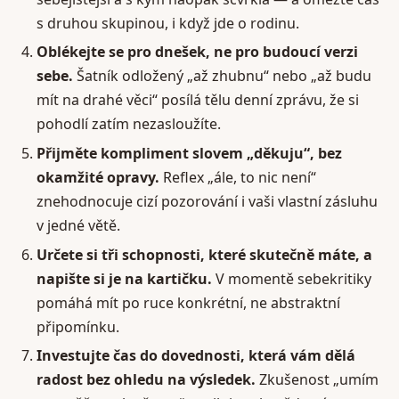
s druhou skupinou, i když jde o rodinu.
Oblékejte se pro dnešek, ne pro budoucí verzi
sebe.
Šatník odložený „až zhubnu“ nebo „až budu
mít na drahé věci“ posílá tělu denní zprávu, že si
pohodlí zatím nezasloužíte.
Přijměte kompliment slovem „děkuju“, bez
okamžité opravy.
Reflex „ále, to nic není“
znehodnocuje cizí pozorování i vaši vlastní zásluhu
v jedné větě.
Určete si tři schopnosti, které skutečně máte, a
napište si je na kartičku.
V momentě sebekritiky
pomáhá mít po ruce konkrétní, ne abstraktní
připomínku.
Investujte čas do dovednosti, která vám dělá
radost bez ohledu na výsledek.
Zkušenost „umím