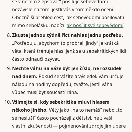
se v něčem zlepšovat“ posiluje sebevědomí
nezávisle na tom, jestli vás v tom někdo ocení.
Obecnější přehled cest, jak sebevědomí posilovat i
mimo sebelásku, nabízí
jak posílit své sebevědomí
.
Zkuste jednou týdně říct nahlas jednu potřebu.
„Potřebuju, abychom to probrali jindy“ je krátká
věta, která trénuje hlas, jenž se u sebekritických lidí
často odnaučí ozývat.
Nechte váhu na váze být jen číslo, ne rozsudek
nad dnem.
Pokud se vážíte a výsledek vám určuje
náladu na hodiny dopředu, zvažte, jestli váha
vůbec musí být součástí rána.
Všímejte si, kdy sebekritika mluví hlasem
někoho jiného.
Věty jako „na to nemáš“ nebo „to
se nesluší“ často pocházejí z dětství, ne z vaší
vlastní zkušenosti — pojmenování zdroje jim ubere