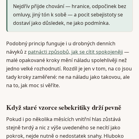
Nejdřív přijde chování — hranice, odpočinek bez
omluvy, jiný tón k sobě — a pocit sebejistoty se
dostaví jako důsledek, ne jako podmínka.
Podobný princip funguje i u drobných denních
návyků z
patnácti způsobů, jak se cítit spokojeněji
—
malé opakované kroky mění náladu spolehlivěji než
jedno velké rozhodnutí. Rozdíl je jen v tom, na co jsou
tady kroky zaměřené: ne na náladu jako takovou, ale
na to, jak moc si věříte.
Když staré vzorce sebekritiky drží pevně
Pokud i po několika měsících vnitřní hlas zůstává
stejně tvrdý a nic z výše uvedeného se necítí jako
pokrok, nejde nutně o nedostatek snahy. Hluboko