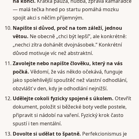
na konci.
Krátká pauza, hudba, zpráva kamarádce
— malá tečka hned po startu pomáhá mozku
spojit akci s něčím příjemným.
Napište si důvod, proč na tom záleží, jednou
větou.
Ne obecně „chci být lepší”, ale konkrétně:
„nechci zítra dohánět dvojnásobek.” Konkrétní
důvod motivuje víc než abstraktní.
Zavolejte nebo napište člověku, který na vás
počká.
Vědomí, že vás někdo očekává, funguje
jako spolehlivější spouštěč než vlastní odhodlání,
obzvlášť v den, kdy je odhodlání nejnižší.
Udělejte cokoli fyzicky spojené s úkolem.
Otevřít
dokument, položit si běžecké boty vedle postele,
připravit si nádobí na vaření. Fyzický krok často
spustí i ten mentální.
Dovolte si udělat to špatně.
Perfekcionismus je