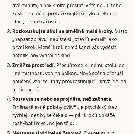
dvě minuty, a pak smíte přestat. Většinou u toho
zůstanete déle, protože nejtěžší bylo překonat
start, ne pokračovat.
Rozkouskujte úkol na směšně malé kroky.
Místo
„napsat zprávu” napište si „otevřít e-mail” jako
první krok. Menší krok nemá šanci vás vyděsit
natolik, aby vyhrál odklad.
Změňte prostředí.
Přesuňte se k jinému stolu, do
jiné místnosti, ven na balkon. Nová scéna přeruší
naučený vzorec „tady prokrastinuju”, i když jde jen
o pár metrů.
Postavte se nebo se projděte, než začnete.
Změna tělesné polohy ovlivňuje psychický stav
rychleji, než by se čekalo — pár kroků dokáže
rozhýbat i mysl, ne jen tělo.
Nastavte si viditelný časovač.
Dvacet minut