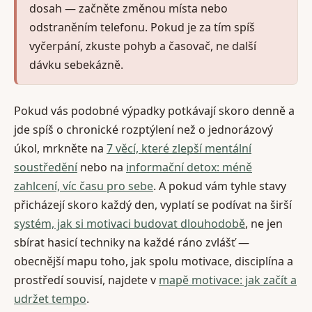
dosah — začněte změnou místa nebo
odstraněním telefonu. Pokud je za tím spíš
vyčerpání, zkuste pohyb a časovač, ne další
dávku sebekázně.
Pokud vás podobné výpadky potkávají skoro denně a
jde spíš o chronické rozptýlení než o jednorázový
úkol, mrkněte na
7 věcí, které zlepší mentální
soustředění
nebo na
informační detox: méně
zahlcení, víc času pro sebe
. A pokud vám tyhle stavy
přicházejí skoro každý den, vyplatí se podívat na širší
systém, jak si motivaci budovat dlouhodobě
, ne jen
sbírat hasicí techniky na každé ráno zvlášť —
obecnější mapu toho, jak spolu motivace, disciplína a
prostředí souvisí, najdete v
mapě motivace: jak začít a
udržet tempo
.