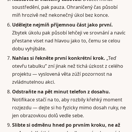
soustředění, pak pauza. Ohraničený čas působí
míň hrozivě než nekonečný úkol bez konce.
Udělejte nejmíň příjemnou část jako první.
Zbytek úkolu pak působí lehčeji ve srovnání a navíc
přestane viset nad hlavou jako to, čemu se celou
dobu vyhýbáte.
Nahlas si řekněte první konkrétní krok.
„Teď
otevřu tabulku” zní jinak než tichá úzkost z celého
projektu — vyslovená věta zúží pozornost na
zvládnutelnou akci.
Odstraňte na pět minut telefon z dosahu.
Notifikace stačí na to, aby rozbily křehký moment
rozjezdu — dejte si ho fyzicky mimo dosah ruky, ne
jen obrazovkou dolů vedle sebe.
Slibte si odměnu hned po prvním kroku, ne až