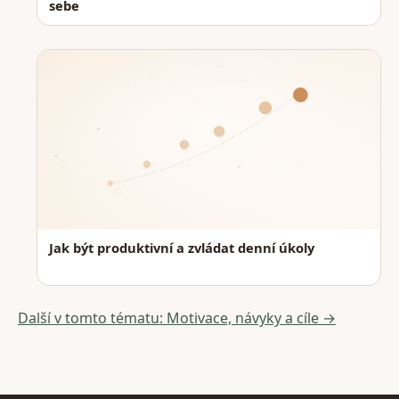
sebe
Jak být produktivní a zvládat denní úkoly
Další v tomto tématu: Motivace, návyky a cíle →