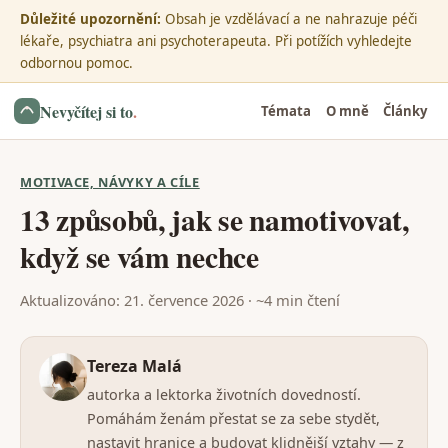
Důležité upozornění:
Obsah je vzdělávací a ne nahrazuje péči
lékaře, psychiatra ani psychoterapeuta. Při potížích vyhledejte
odbornou pomoc.
Nevyčítej si to
.
Témata
O mně
Články
MOTIVACE, NÁVYKY A CÍLE
13 způsobů, jak se namotivovat,
když se vám nechce
Aktualizováno: 21. července 2026 · ~4 min čtení
Tereza Malá
autorka a lektorka životních dovedností.
Pomáhám ženám přestat se za sebe stydět,
nastavit hranice a budovat klidnější vztahy — z