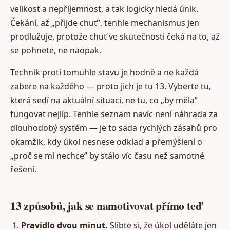
velikost a nepříjemnost, a tak logicky hledá únik.
Čekání, až „přijde chuť”, tenhle mechanismus jen
prodlužuje, protože chuť ve skutečnosti čeká na to, až
se pohnete, ne naopak.
Technik proti tomuhle stavu je hodně a ne každá
zabere na každého — proto jich je tu 13. Vyberte tu,
která sedí na aktuální situaci, ne tu, co „by měla”
fungovat nejlíp. Tenhle seznam navíc není náhrada za
dlouhodobý systém — je to sada rychlých zásahů pro
okamžik, kdy úkol nesnese odklad a přemýšlení o
„proč se mi nechce” by stálo víc času než samotné
řešení.
13 způsobů, jak se namotivovat přímo teď
Pravidlo dvou minut.
Slibte si, že úkol uděláte jen