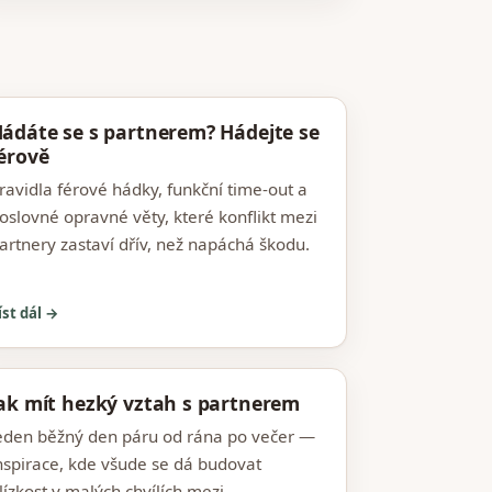
ádáte se s partnerem? Hádejte se
érově
ravidla férové hádky, funkční time-out a
oslovné opravné věty, které konflikt mezi
artnery zastaví dřív, než napáchá škodu.
íst dál →
ak mít hezký vztah s partnerem
eden běžný den páru od rána po večer —
nspirace, kde všude se dá budovat
lízkost v malých chvílích mezi