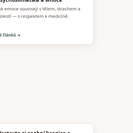
ak emoce souvisejí s tělem, strachem a
olestí — s respektem k medicíně.
6 článků →