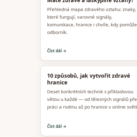
Máte zdravé a láskyplné vztahy?
Přehledná mapa zdravého vztahu: znaky,
které fungují, varovné signály,
komunikace, hranice i chvíle, kdy pomůže
odborník.
Číst dál →
10 způsobů, jak vytvořit zdravé
hranice
Deset konkrétních technik s příkladovou
větou u každé — od tělesných signálů pře
práci a rodinu až po hranice v online svět
Číst dál →