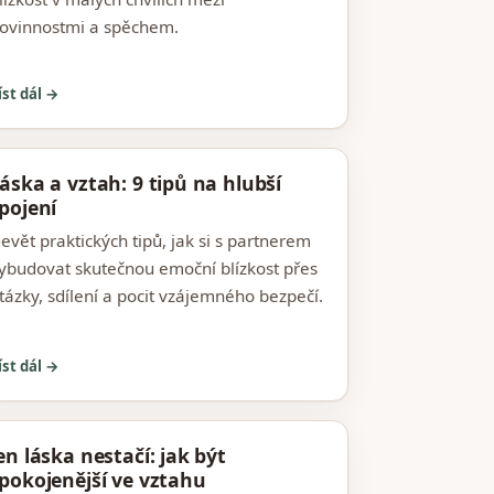
ovinnostmi a spěchem.
íst dál →
áska a vztah: 9 tipů na hlubší
pojení
evět praktických tipů, jak si s partnerem
ybudovat skutečnou emoční blízkost přes
tázky, sdílení a pocit vzájemného bezpečí.
íst dál →
en láska nestačí: jak být
pokojenější ve vztahu