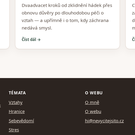
Dvaadvacet kroků od zklidnění hádek přes
C
obnovu důvěry po dlouhodobou péči o
z
vztah — a upřímně i o tom, kdy záchrana
d
nedává smysl.
m
Číst dál →
Č
TÉMATA
O WEBU
Vztahy
O mně
k
Hranice
O webu
Sebevědomí
hi@nevycitejsito.cz
Stres