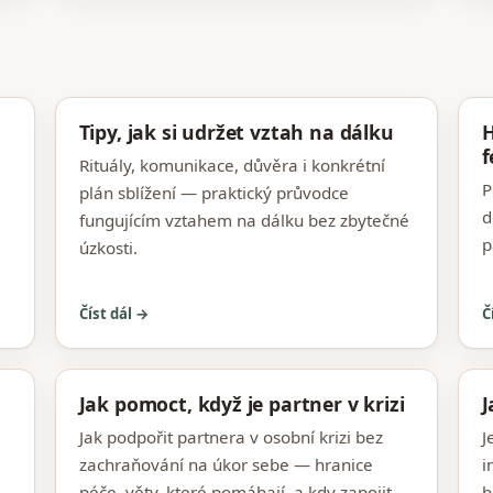
Tipy, jak si udržet vztah na dálku
H
f
Rituály, komunikace, důvěra i konkrétní
P
plán sblížení — praktický průvodce
d
fungujícím vztahem na dálku bez zbytečné
p
úzkosti.
Číst dál →
Č
Jak pomoct, když je partner v krizi
J
Jak podpořit partnera v osobní krizi bez
J
zachraňování na úkor sebe — hranice
i
péče, věty, které pomáhají, a kdy zapojit
b