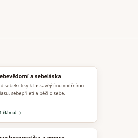
ebevědomí a sebeláska
d sebekritiky k laskavějšímu vnitřnímu
lasu, sebepřijetí a péči o sebe.
1 článků →
sychosomatika a emoce