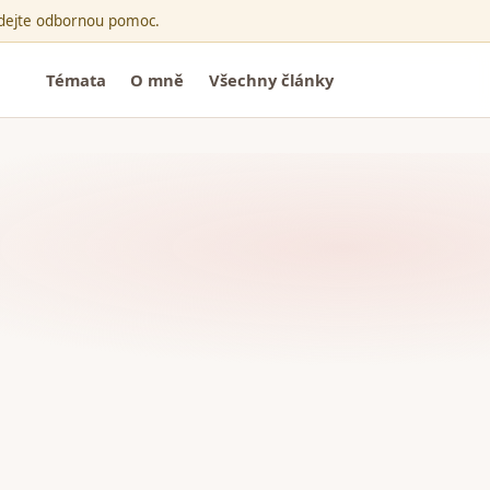
ledejte odbornou pomoc.
Témata
O mně
Všechny články