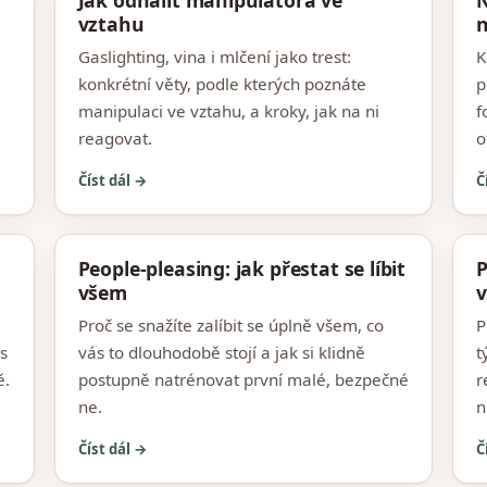
Jak odhalit manipulátora ve
N
vztahu
n
Gaslighting, vina i mlčení jako trest:
K
konkrétní věty, podle kterých poznáte
p
manipulaci ve vztahu, a kroky, jak na ni
f
reagovat.
o
Číst dál →
Č
People-pleasing: jak přestat se líbit
P
všem
v
Proč se snažíte zalíbit se úplně všem, co
P
s
vás to dlouhodobě stojí a jak si klidně
t
ě.
postupně natrénovat první malé, bezpečné
r
ne.
n
Číst dál →
Č