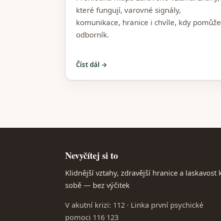
které fungují, varovné signály,
komunikace, hranice i chvíle, kdy pomůže
odborník.
Číst dál →
Nevyčítej si to
Klidnější vztahy, zdravější hranice a laskavost 
sobě — bez výčitek
V akutní krizi: 112 · Linka první psychické
pomoci 116 123