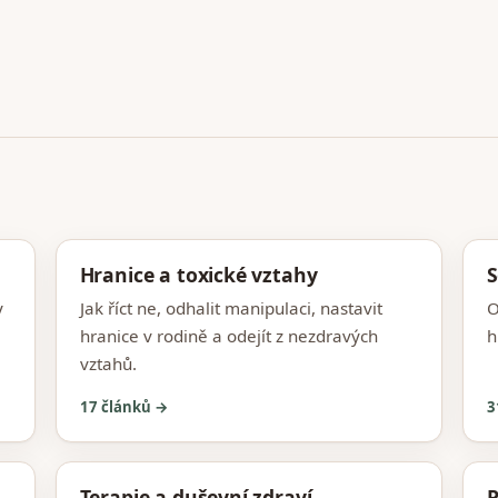
Hranice a toxické vztahy
S
y
Jak říct ne, odhalit manipulaci, nastavit
O
hranice v rodině a odejít z nezdravých
h
vztahů.
17 článků →
3
Terapie a duševní zdraví
P