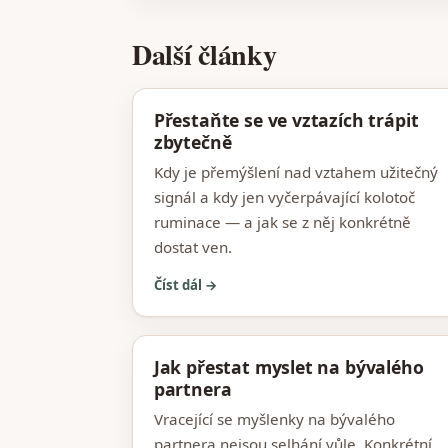
Další články
Přestaňte se ve vztazích trápit
zbytečně
Kdy je přemýšlení nad vztahem užitečný
signál a kdy jen vyčerpávající kolotoč
ruminace — a jak se z něj konkrétně
dostat ven.
Číst dál →
Jak přestat myslet na bývalého
partnera
Vracející se myšlenky na bývalého
partnera nejsou selhání vůle. Konkrétní