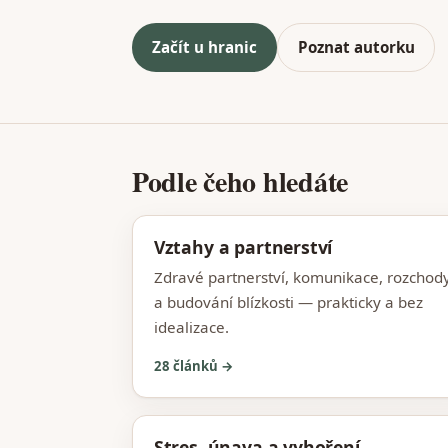
Začít u hranic
Poznat autorku
Podle čeho hledáte
Vztahy a partnerství
Zdravé partnerství, komunikace, rozchod
a budování blízkosti — prakticky a bez
idealizace.
28 článků →
Stres, únava a vyhoření