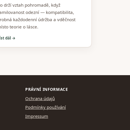
o drží vztah pohromadě, když
amilovanost odezní — kompatibilita,
robná každodenní údržba a vděčnost
ísto teorie o lásce.
íst dál →
PRÁVNÍ INFORMACE
Ochrana údajů
Podmínky používání
Impressum