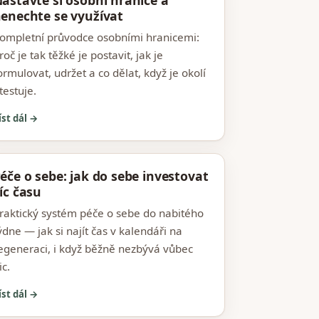
astavte si osobní hranice a
enechte se využívat
ompletní průvodce osobními hranicemi:
roč je tak těžké je postavit, jak je
ormulovat, udržet a co dělat, když je okolí
testuje.
íst dál →
éče o sebe: jak do sebe investovat
íc času
raktický systém péče o sebe do nabitého
ýdne — jak si najít čas v kalendáři na
egeneraci, i když běžně nezbývá vůbec
ic.
íst dál →