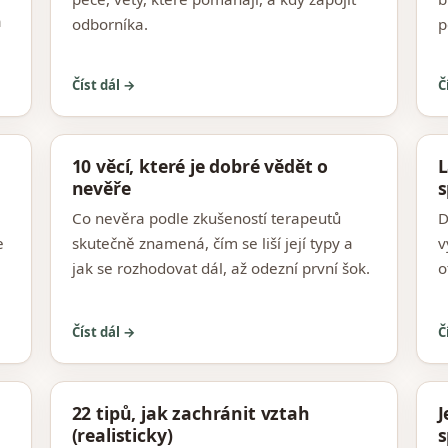
a
odborníka.
p
Číst dál →
Č
10 věcí, které je dobré vědět o
L
nevěře
s
Co nevěra podle zkušeností terapeutů
D
e
skutečně znamená, čím se liší její typy a
v
jak se rozhodovat dál, až odezní první šok.
o
Číst dál →
Č
22 tipů, jak zachránit vztah
J
(realisticky)
s