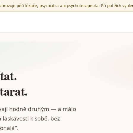
hrazuje péči lékaře, psychiatra ani psychoterapeuta. Při potížích vyh
tat.
tarat.
dávají hodně druhým — a málo
a laskavosti k sobě, bez
onalá“.